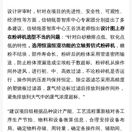
设计评审时，针对在项目的先进性、安全性、可观性、
经济性等方面，信销瓴荟智库中心专家团分别提出了多
条建议。信销瓴荟智库中心王谷洪老师指出
设计图上存
在粉碎机选型不当的问题
：
“
针对白砂糖熔点低、软化点
低的特性
，选用恒温恒湿功能的立轴剪切式粉碎机
，糖
粉不结块，部件寿命长。粉碎后的粉体采用管道密闭输
送，防止粉体泄漏造成尘埃粒子数超标。粉碎机从操作
间外进风，进行初、中、高效过滤，不论粉碎机是否运
行，操作间的压差均保持恒定。除尘器滤芯采用高精度
的塑烧板过滤器，废气经达标过滤后排放到操作间外，
避免排放到大气中的废气浓度超标。”
“建议项目组根据品种设计产能、工艺流程重新核对各工
序生产节拍、物料和设备衡算信息，合理安排设备布
局。确定物料存储、周转量，确定各操作间、辅助间、