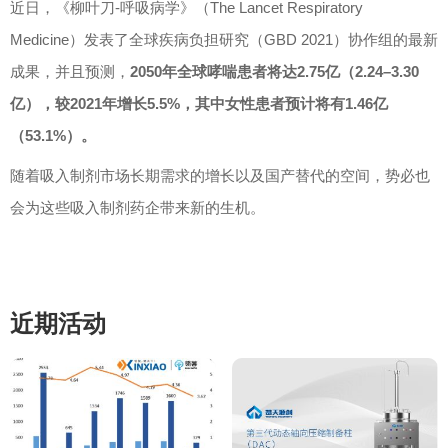
近日，《柳叶刀
-
呼吸病学》（
The Lancet Respiratory
Medicine
）发表了全球疾病负担研究（
GBD 2021
）协作组的最新
成果，并且预测，
2050
年全球哮喘患者将达
2.75
亿（
2.24
–
3.30
亿），较
2021
年增长
5.5%
，其中女性患者预计将有
1.46
亿
（
53.1%
）。
随着吸入制剂市场长期需求的增长以及国产替代的空间，势必也
会为这些吸入制剂药企带来新的生机。
近期活动