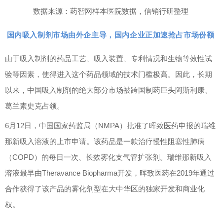
数据来源：药智网样本医院数据，信销行研整理
国内吸入制剂市场由外企主导，国内企业正加速抢占市场份额
由于吸入制剂的药品工艺、吸入装置、专利情况和生物等效性试
验等因素，使得进入这个药品领域的技术门槛极高。因此，长期
以来，中国吸入制剂的绝大部分市场被跨国制药巨头阿斯利康、
葛兰素史克占领。
6
月
12
日，中国国家药监局（
NMPA
）批准了
晖致医药
申报的瑞维
那新吸入溶液的上市申请。该药品是一款治疗慢性阻塞性肺病
（
COPD
）的每日一次、长效雾化支气管扩张剂。
瑞维那新吸入
溶液
最早
由Theravance Biopharma开发，晖致医药在2019年通过
合作获得了该产品的雾化剂型在大中华区的独家开发和商业化
权。