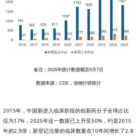
备注：
2025
年统计数据截至
9
月
7
日
数据来源：
CDE
，信销行研统计
2015
年，中国新进入临床阶段的创新药分子全球占比
仅为
17%
，
2025
年这一数据已上升至
50%
，约是
2015
年的
2.9
倍；新登记注册的临床数量在
10
年间增长了
2.8