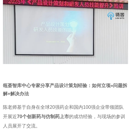
瓴荟智库中心专家分享
产品设计策划经验：如何立项
=
问题拆
解
+
解决办法
陈老师基于自身在全球
20
强药企和国内
100
强企业带领团队
开展近
70个创新药与仿制药上市
的成功经验，与现场的参训
人员展开了交流。