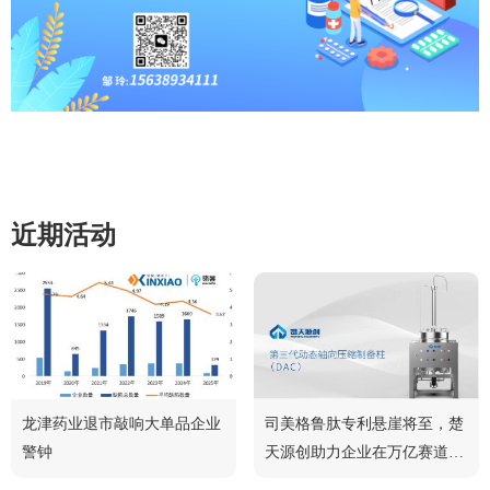
近期活动
龙津药业退市敲响大单品企业
司美格鲁肽专利悬崖将至，楚
警钟
天源创助力企业在万亿赛道中
脱颖而出