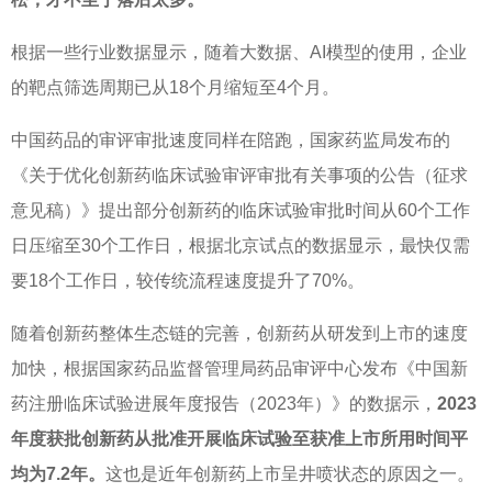
根据一些行业数据显示，随着大数据、
AI
模型的使用，企业
的靶点筛选周期已从
18
个月缩短至
4
个月。
中国药品的审评审批速度同样在陪跑，国家药监局发布的
《关于优化创新药临床试验审评审批有关事项的公告（征求
意见稿）》提出部分创新药的临床试验审批时间从
60个工作
日
压缩至
30个工作日
，根据北京试点的数据显示，最快仅需
要
18个工作日
，较传统流程速度提升了
70%
。
随着创新药整体生态链的完善，创新药从研发到上市的速度
加快，根据国家药品监督管理局药品审评中心发布《中国新
药注册临床试验进展年度报告（
2023
年）》的数据示，
2023
年度获批创新药从批准开展临床试验至获准上市所用时间平
均为
7.2
年。
这也是近年创新药上市呈井喷状态的原因之一。