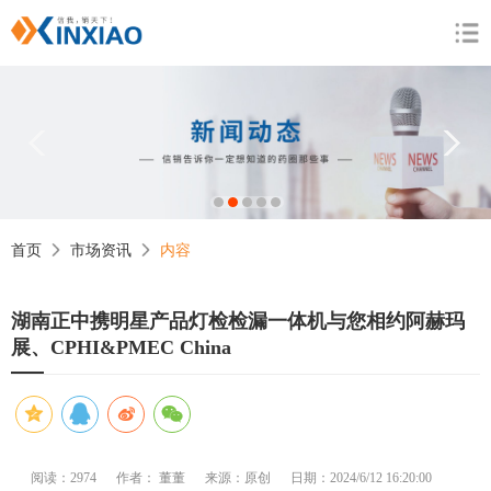
1
2
3
4
5
首页
市场资讯
内容
湖南正中携明星产品灯检检漏一体机与您相约阿赫玛
展、CPHI&PMEC China
阅读：2974
作者： 董董
来源：原创
日期：2024/6/12 16:20:00