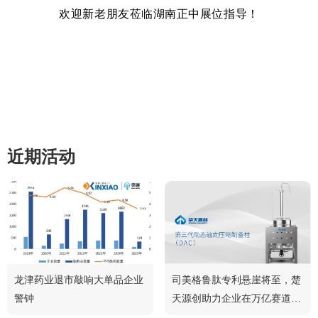
欢迎新老朋友莅临湖南正中展位指导！
近期活动
龙津药业退市敲响大单品企业
司美格鲁肽专利悬崖将至，楚
警钟
天源创助力企业在万亿赛道中
脱颖而出