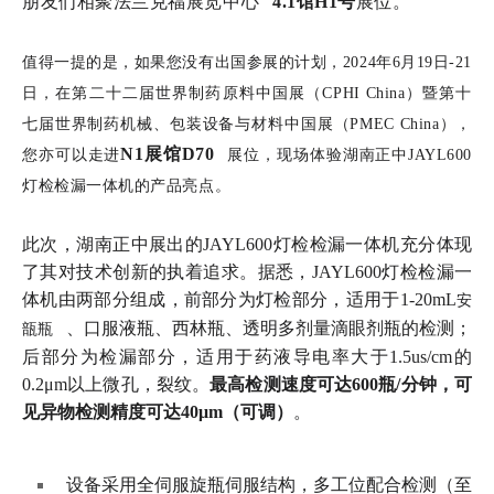
朋友们相聚
法兰克福展览中心
4.1馆H1号
展位。
值得一提的是，如果您没有出国参展的计划，2024年6月19日-21
日，在第二十二届世界制药原料中国展（CPHI China）暨第十
七届世界制药机械、包装设备与材料中国展（PMEC China），
N1展馆
D70
您亦可以走进
展位，现场体验湖南正中JAYL600
灯检检漏一体机的产品亮点。
此次，湖南正中展出的JAYL600灯检检漏一体机充分体现
了其对技术创新的执着追求。据悉，JAYL600灯检检漏一
体机由两部分组成，前部分为灯检部分，适用于1-20mL
安
、口服液瓶、西林瓶、透明多剂量滴眼剂瓶的检测；
瓿瓶
后部分为检漏部分，适用于药液导电率大于1.5us/cm的
0.2μm以上微孔，裂纹。
最高检测速度可达600瓶/分钟，可
见异物检测精度可达40μm（可调）
。
设备采用全伺服旋瓶伺服结构，多工位配合检测（至