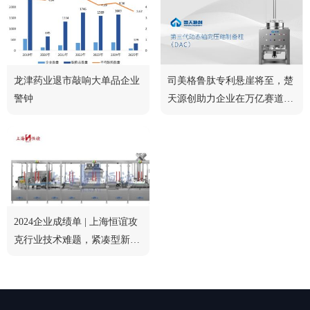
龙津药业退市敲响大单品企业
司美格鲁肽专利悬崖将至，楚
警钟
天源创助力企业在万亿赛道中
脱颖而出
2024企业成绩单 | 上海恒谊攻
克行业技术难题，紧凑型新品
获行业认可