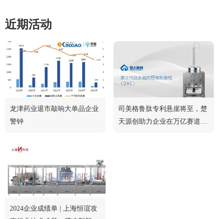
近期活动
龙津药业退市敲响大单品企业
司美格鲁肽专利悬崖将至，楚
警钟
天源创助力企业在万亿赛道中
脱颖而出
2024企业成绩单 | 上海恒谊攻