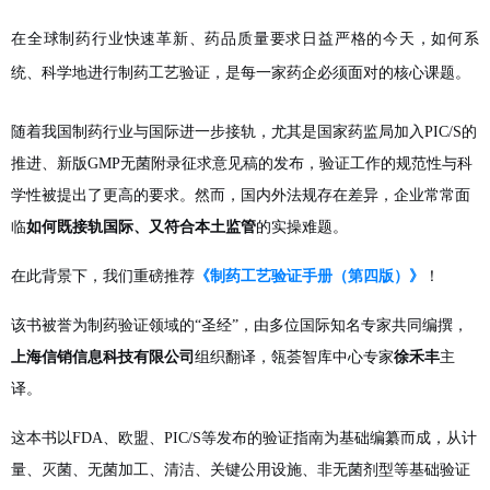
在全球制药行业快速革新、药品质量要求日益严格的今天，如何系
统、科学地进行制药工艺验证，是每一家药企必须面对的核心课题。
随着我国制药行业与国际进一步接轨，尤其是国家药监局加入PIC/S的
推进、新版GMP无菌附录征求意见稿的发布，验证工作的规范性与科
学性被提出了更高的要求。
然而，国内外法规存在差异，企业常常面
临
如何既接轨国际、又符合本土监管
的实操难题。
在此背景下，我们重磅推荐
《制药工艺验证手册（第四版）》
！
该书被誉为制药验证领域的“圣经”，由多位国际知名专家共同编撰，
上海信销信息科技有限公司
组织翻译，瓴荟智库中心专家
徐禾丰
主
译。
这本书以FDA、欧盟、PIC/S等发布的验证指南为基础编纂而成，从计
量、灭菌、无菌加工、清洁、关键公用设施、非无菌剂型等基础验证