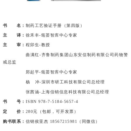
书
你好
名：
制药工艺验证手册（第四版）
主
你好
译：
徐禾丰-瓴荟智库中心专家
主
你好
审：
程卯生-教授
主
你好
审：
曲满红-齐鲁制药集团山东安信制药有限公司药物警
戒总监
主
你好
审：
郑起平-瓴荟智库中心专家
主
你好
审：
杨 冲-深圳市研工科技有限公司总经理
主
你好
审：
张茜涵-上海信销信息科技有限公司总经理
书
你好
号：
ISBN 978-7-5184-5657-4
定
你好
价：
280元（包邮，可开发票）
购书联系：
信销侯亚杰 18567215981（同微信）