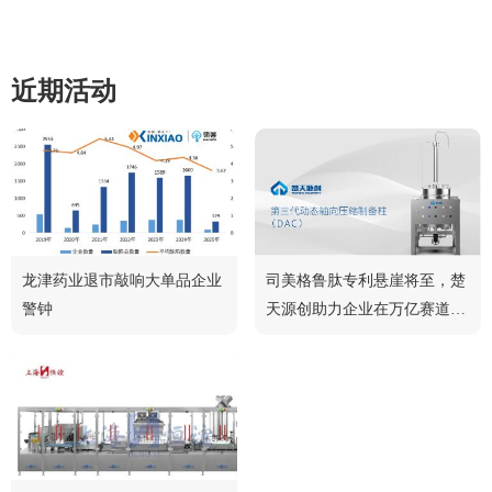
近期活动
龙津药业退市敲响大单品企业
司美格鲁肽专利悬崖将至，楚
警钟
天源创助力企业在万亿赛道中
脱颖而出