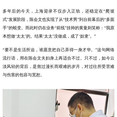
多年后的今天，上海迎录不仅步入正轨，还稳定在“爬坡
式”发展阶段，陈会文也实现了从“技术男”到台前幕后的“多面
手”的蜕变。而此时仍在业务“前线”挂帅的黄曼则笑称：“我原
本想做‘太太’的。结果‘太太’没做成，成了‘奴隶’。”
“要不是生活所迫，谁愿意把自己弄得一身才华。”这句网络
流行语，用在陈会文夫妇身上再适合不过。只不过，如今云
淡风轻的背后，是熬过漫长而艰难的岁月，对过往所受苦难
与伤害的包容与宽恕。