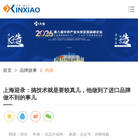
1
2
3
4
5
首页
品牌故事
内容
上海迎录：搞技术就是要较真儿，他做到了进口品牌
做不到的事儿
阅读：3018
作者： 沉沉月似钩
来源：公众号：信销传媒