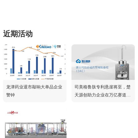
近期活动
龙津药业退市敲响大单品企业
司美格鲁肽专利悬崖将至，楚
警钟
天源创助力企业在万亿赛道中
脱颖而出