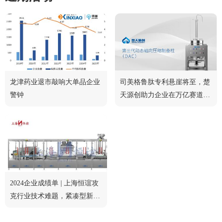
龙津药业退市敲响大单品企业
司美格鲁肽专利悬崖将至，楚
警钟
天源创助力企业在万亿赛道中
脱颖而出
2024企业成绩单 | 上海恒谊攻
克行业技术难题，紧凑型新品
获行业认可