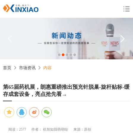
1
2
3
4
5
首页
市场资讯
内容
第65届药机展，朗惠重磅推出预充针脱巢-旋杆贴标-缓
存成套设备，亮点抢先看→
阅读：2577
作者： 机智如我萌萌哒
来源：原创