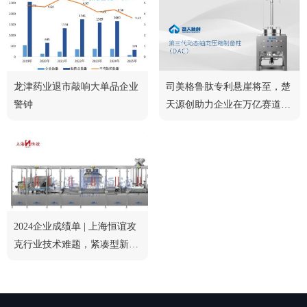
龙津药业退市敲响大单品企业
司美格鲁肽专利悬崖将至，楚
警钟
天源创助力企业在万亿赛道中
脱颖而出
2024企业成绩单 | 上海恒谊攻
克行业技术难题，紧凑型新品
获行业认可