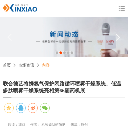
1
2
3
4
5
首页
市场资讯
内容
联合德艺将携氮气保护闭路循环喷雾干燥系统、低温
多肽喷雾干燥系统亮相第66届药机展
阅读：1883
作者： 机智如我萌萌哒
来源：原创