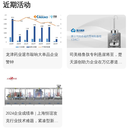
近期活动
龙津药业退市敲响大单品企业
司美格鲁肽专利悬崖将至，楚
警钟
天源创助力企业在万亿赛道中
脱颖而出
2024企业成绩单 | 上海恒谊攻
克行业技术难题，紧凑型新品
获行业认可