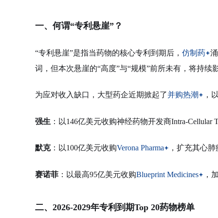
一、何谓“专利悬崖”？
“专利悬崖”是指当药物的核心专利到期后，
仿制药
涌
词，但本次悬崖的“高度”与“规模”前所未有，将持续影
为应对收入缺口，大型药企近期掀起了
并购热潮
，
强生
：以146亿美元收购神经药物开发商Intra-Cellular
默克
：以100亿美元收购
Verona Pharma
，扩充其心肺
赛诺菲
：以最高95亿美元收购
Blueprint Medicines
，
二、2026-2029年专利到期Top 20药物榜单