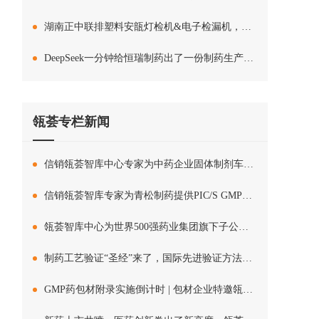
湖南正中联排塑料安瓿灯检机&电子检漏机，专利技术强强联手，把好药品质量关
DeepSeek一分钟给恒瑞制药出了一份制药生产质量管理工作计划，专业人事都夸牛
瓴荟专栏新闻
信销瓴荟智库中心专家为中药企业固体制剂车间项目提供精准服务
信销瓴荟智库专家为青松制药提供PIC/S GMP无菌制剂培训
瓴荟智库中心为世界500强药业集团旗下子公司赋能IPD流程管理
制药工艺验证“圣经”来了，国际先进验证方法全解析
GMP药包材附录实施倒计时 | 包材企业特邀瓴荟智库中心专家进行培训