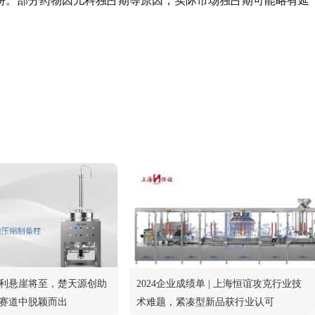
份。部分药物因儿科独占期等原因，实际市场独占期可能略有延
利悬崖将至，楚天源创助
2024企业成绩单 | 上海恒谊攻克行业技
赛道中脱颖而出
术难题，紧凑型新品获行业认可