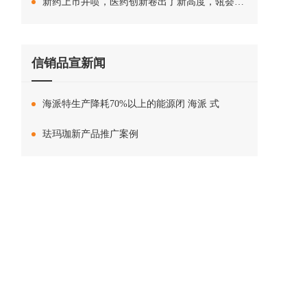
新药上市井喷，医药创新卷出了新高度，瓴荟智库中心专家应邀全球500强药企进行内训
信销品宣新闻
海派特生产降耗70%以上的能源闭 海派 式
珐玛珈新产品推广案例